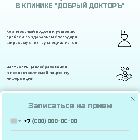
В КЛИНИКЕ "ДОБРЫЙ ДОКТОРЪ"
Комплексный подход к решению
проблем со здоровьем благодаря
широкому спектру специалистов
Честность ценообразования
и предоставляемой пациенту
информации
Экономия времени благодаря
Записаться на прием
своей лаборатории и процедурному
кабинету
+7
Удобное расположение