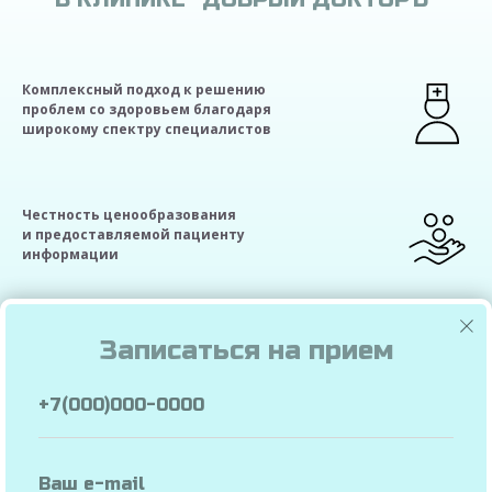
Комплексный подход к решению
проблем со здоровьем благодаря
широкому спектру специалистов
Честность ценообразования
и предоставляемой пациенту
информации
Экономия времени благодаря
Записаться на прием
своей лаборатории и процедурному
кабинету
Удобное расположение
в центре города