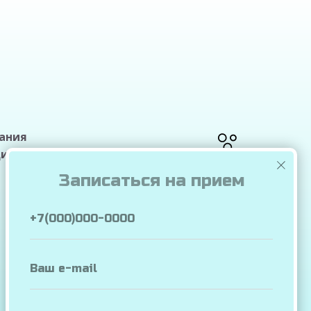
вания
циенту информации
Записаться на прием