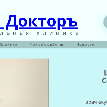
 Докторъ
льная клиника
Клиника
График работы
Новости
С
врач ак